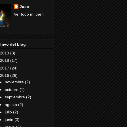
Jose
Ver todo mi perfil
hivo del blog
2019
(3)
2018
(17)
2017
(24)
2016
(26)
►
noviembre
(2)
►
octubre
(1)
►
septiembre
(2)
►
agosto
(2)
►
julio
(2)
►
junio
(3)