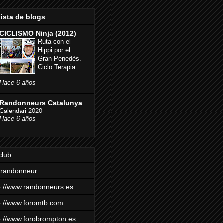
lista de blogs
CICLISMO Ninja (2012)
Ruta con el
Hippi por el
Gran Penedès.
Ciclo Terapia.
Hace 6 años
Randonneurs Catalunya
Calendari 2020
Hace 6 años
club
mrandonneur
p://www.randonneurs.es
p://www.foromtb.com
p://www.forobrompton.es