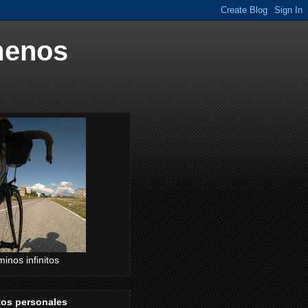
menos
inos infinitos
tos personales