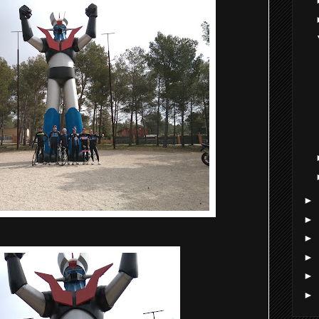
►
►
►
►
►
►