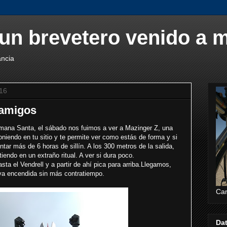
un brevetero venido a 
ancia
016
 amigos
ana Santa, el sábado nos fuimos a ver a Mazinger Z, una
oniendo en tu sitio y te permite ver como estás de forma y si
ontar más de 6 horas de sillín. A los 300 metros de la salida,
iendo en un extraño ritual. A ver si dura poco.
asta el Vendrell y a partir de ahí pica para arriba.Llegamos,
rva encendida sin más contratiempo.
Cam
Da