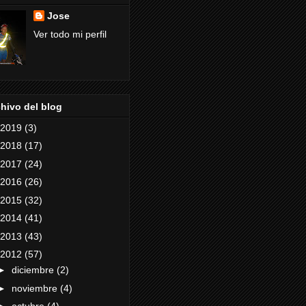
Jose
Ver todo mi perfil
hivo del blog
2019
(3)
2018
(17)
2017
(24)
2016
(26)
2015
(32)
2014
(41)
2013
(43)
2012
(57)
►
diciembre
(2)
►
noviembre
(4)