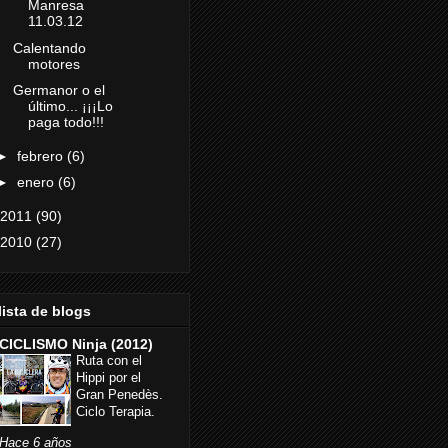
Manresa
11.03.12
Calentando
motores
Germanor o el
último... ¡¡¡Lo
paga todo!!!
►
febrero
(6)
►
enero
(6)
2011
(90)
2010
(27)
lista de blogs
CICLISMO Ninja (2012)
Ruta con el
Hippi por el
Gran Penedès.
Ciclo Terapia.
Hace 6 años