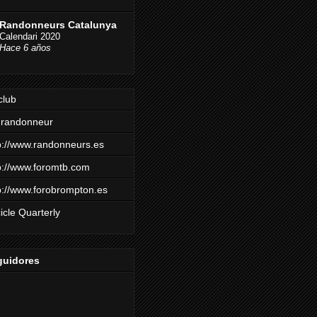
Randonneurs Catalunya
Calendari 2020
Hace 6 años
club
mrandonneur
p://www.randonneurs.es
p://www.foromtb.com
p://www.forobrompton.es
icle Quarterly
guidores