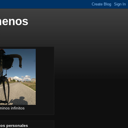
menos
inos infinitos
tos personales