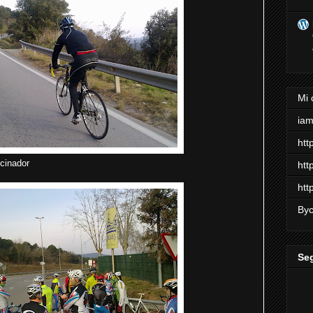
Mi 
ia
htt
cinador
htt
htt
Byc
Se