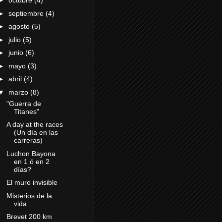
►
octubre
(4)
►
septiembre
(4)
►
agosto
(5)
►
julio
(5)
►
junio
(6)
►
mayo
(3)
►
abril
(4)
▼
marzo
(8)
"Guerra de
Titanes"
A day at the races
(Un día en las
carreras)
Luchon Bayona
en 1 ó en 2
días?
El muro invisible
Misterios de la
vida
Brevet 200 km