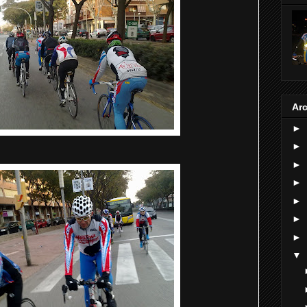
Arc
►
►
►
►
►
►
►
▼